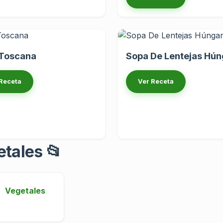
Toscana
Sopa De Lentejas Hún
Receta
Ver Receta
etales 📂
Vegetales