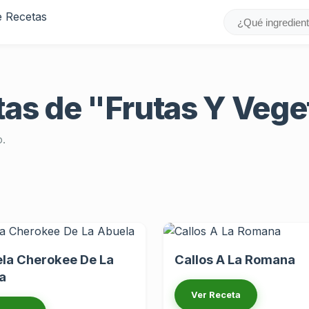
as de "Frutas Y Vege
o.
la Cherokee De La
Callos A La Romana
a
Ver Receta