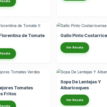
Receta
Florentina de Tomate
Gallo Pinto Costarric
Ver Receta
Receta
Sopa De Lentejas Y
ejores Tomates
Albaricoques
s Fritos
Ver Receta
Receta