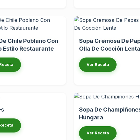
De Chile Poblano Con
Sopa Cremosa De Pap
 Estilo Restaurante
Olla De Cocción Lent
Receta
Ver Receta
es
Sopa De Champiñone
Húngara
Receta
Ver Receta