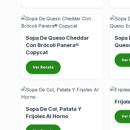
Sopa De Queso Cheddar
Sopa 
Con Brócoli Panera®
Queso
Copycat
Ver 
Ver Receta
Frijol
Sopa De Col, Patata Y
Frijoles Al Horno
Ver 