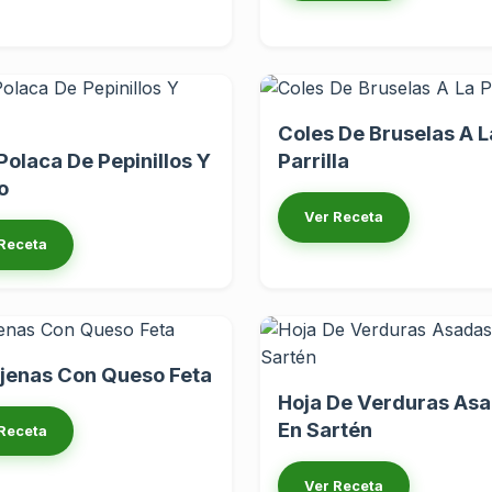
Coles De Bruselas A L
Polaca De Pepinillos Y
Parrilla
o
Ver Receta
Receta
jenas Con Queso Feta
Hoja De Verduras As
En Sartén
Receta
Ver Receta