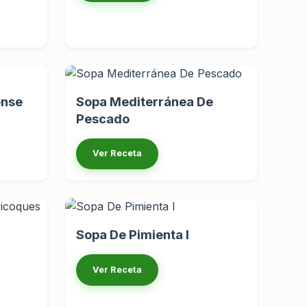
ense
Sopa Mediterránea De
Pescado
Ver Receta
Sopa De Pimienta I
Ver Receta