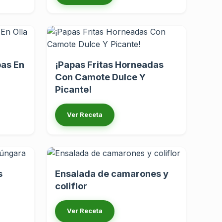
as En
¡Papas Fritas Horneadas
a
Con Camote Dulce Y
Picante!
Ver Receta
s
Ensalada de camarones y
coliflor
Ver Receta