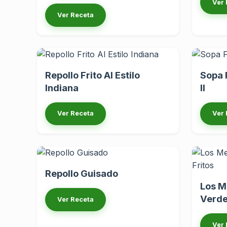
Ver 
Ver Receta
Repollo Frito Al Estilo
Sopa 
Indiana
II
Ver Receta
Ver 
Repollo Guisado
Los M
Verde
Ver Receta
Ver 