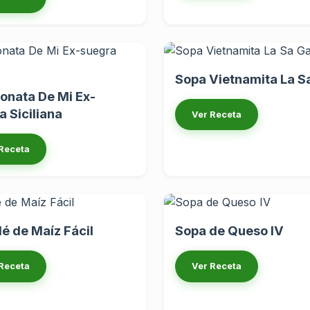
Sopa Vietnamita La S
onata De Mi Ex-
a Siciliana
Ver Receta
Receta
lé de Maíz Fácil
Sopa de Queso IV
Receta
Ver Receta