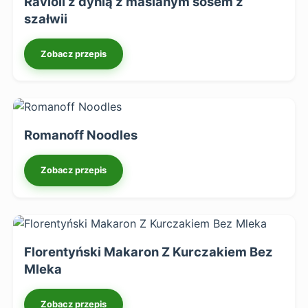
Ravioli z dynią z maślanym sosem z
szałwii
Zobacz przepis
Romanoff Noodles
Zobacz przepis
Florentyński Makaron Z Kurczakiem Bez
Mleka
Zobacz przepis