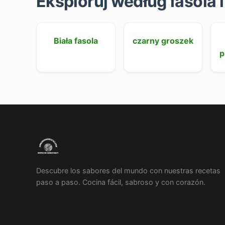
Eksploruj według fasola i
Biała fasola
czarny groszek
p
Descubre los sabores del mundo con nuestras recetas
paso a paso. Cocina fácil, sabroso y con corazón.