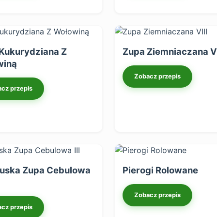
Kukurydziana Z
Zupa Ziemniaczana VI
winą
Zobacz przepis
cz przepis
uska Zupa Cebulowa
Pierogi Rolowane
Zobacz przepis
cz przepis