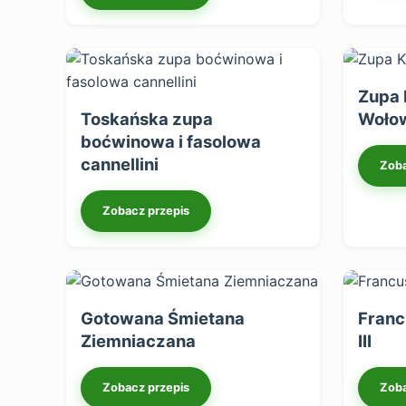
Zupa 
Toskańska zupa
Woło
boćwinowa i fasolowa
cannellini
Zoba
Zobacz przepis
Gotowana Śmietana
Franc
Ziemniaczana
III
Zobacz przepis
Zoba