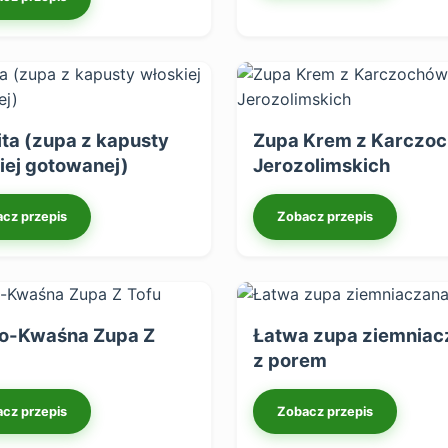
lita (zupa z kapusty
Zupa Krem z Karczo
iej gotowanej)
Jerozolimskich
cz przepis
Zobacz przepis
o-Kwaśna Zupa Z
Łatwa zupa ziemniac
z porem
cz przepis
Zobacz przepis