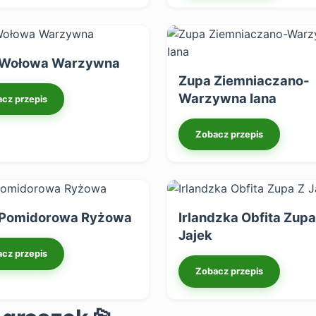
 Wołowa Warzywna
Zupa Ziemniaczano-
Warzywna Iana
cz przepis
Zobacz przepis
 Pomidorowa Ryżowa
Irlandzka Obfita Zupa
Jajek
cz przepis
Zobacz przepis