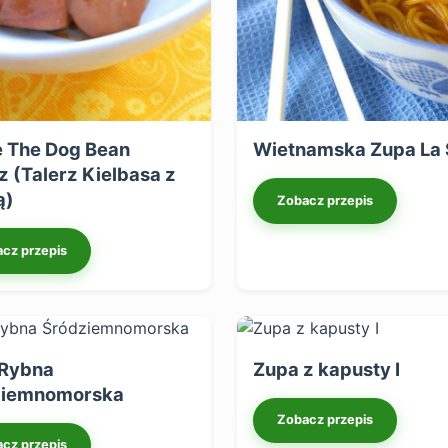
 The Dog Bean
Wietnamska Zupa La 
z (Talerz Kielbasa z
ą)
Zobacz przepis
cz przepis
 Rybna
Zupa z kapusty I
ziemnomorska
Zobacz przepis
cz przepis