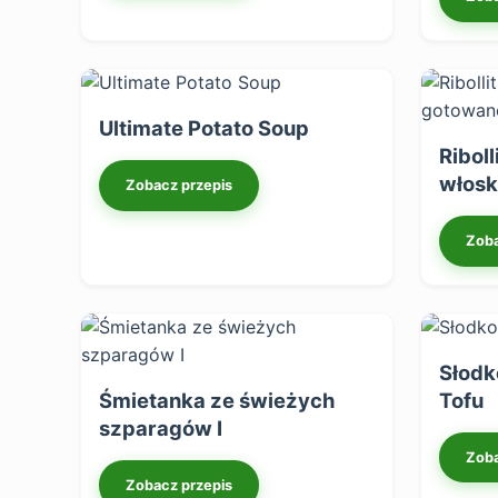
Ultimate Potato Soup
Ribol
włosk
Zobacz przepis
Zoba
Słodk
Śmietanka ze świeżych
Tofu
szparagów I
Zoba
Zobacz przepis