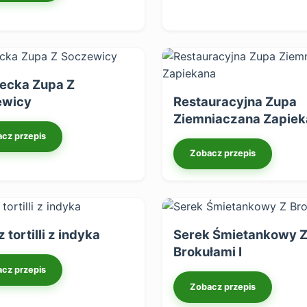
ecka Zupa Z
ewicy
Restauracyjna Zupa
Ziemniaczana Zapie
cz przepis
Zobacz przepis
 tortilli z indyka
Serek Śmietankowy 
Brokułami I
cz przepis
Zobacz przepis