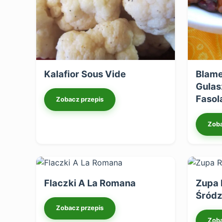
Kalafior Sous Vide
Blame
Gulas
Fasol
Zobacz przepis
Zoba
Flaczki A La Romana
Zupa
Śród
Zobacz przepis
Zoba