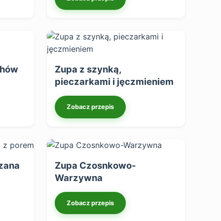
chów
Zupa z szynką,
pieczarkami i jęczmieniem
Zobacz przepis
zana
Zupa Czosnkowo-
Warzywna
Zobacz przepis