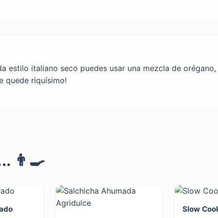
da estilo italiano seco puedes usar una mezcla de orégano, a
te quede riquísimo!
. 👨‍🍳
ado
Slow Cook