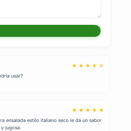
★ ★ ★ ★ ☆
odría usar?
★ ★ ★ ★ ★
a ensalada estilo italiano seco le da un sabor
 y jugosa.