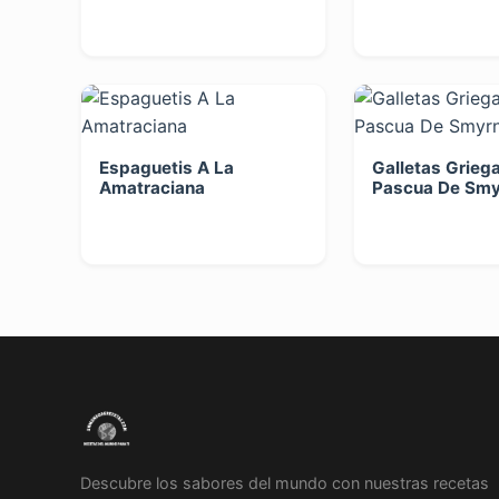
Espaguetis A La
Galletas Grieg
Amatraciana
Pascua De Smy
Descubre los sabores del mundo con nuestras recetas