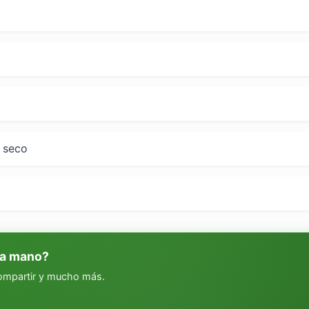
o seco
 a mano?
compartir y mucho más.