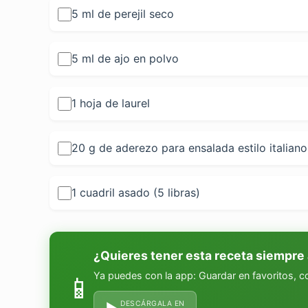
5 ml de perejil seco
5 ml de ajo en polvo
1 hoja de laurel
20 g de aderezo para ensalada estilo italian
1 cuadril asado (5 libras)
¿Quieres tener esta receta siempre
Ya puedes con la app: Guardar en favoritos, 
📱
DESCÁRGALA EN