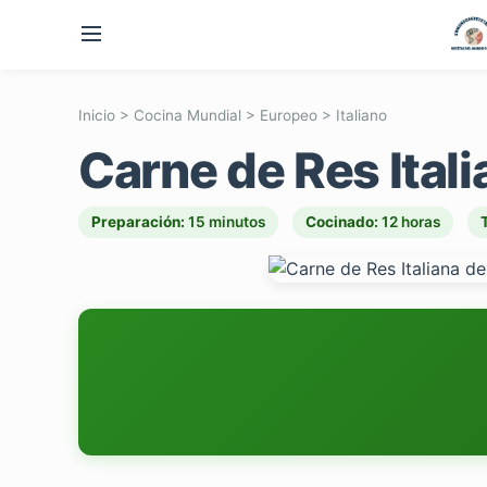
Inicio
>
Cocina Mundial
>
Europeo
>
Italiano
Carne de Res Ital
Preparación:
15 minutos
Cocinado:
12 horas