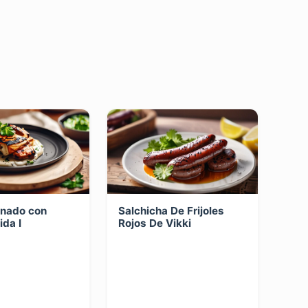
inado con
Salchicha De Frijoles
da I
Rojos De Vikki