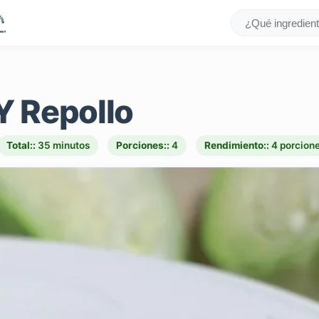
Y Repollo
Total::
35 minutos
Porciones::
4
Rendimiento::
4 porcion