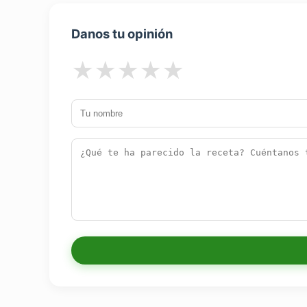
Danos tu opinión
★
★
★
★
★