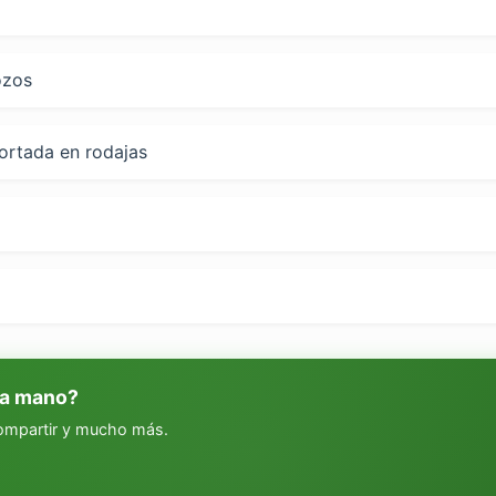
ozos
cortada en rodajas
 a mano?
compartir y mucho más.