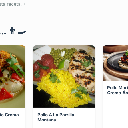
sta receta! ⭐
. 👨‍🍳
Pollo Mar
Crema Áci
 De Crema
Pollo A La Parrilla
Montana