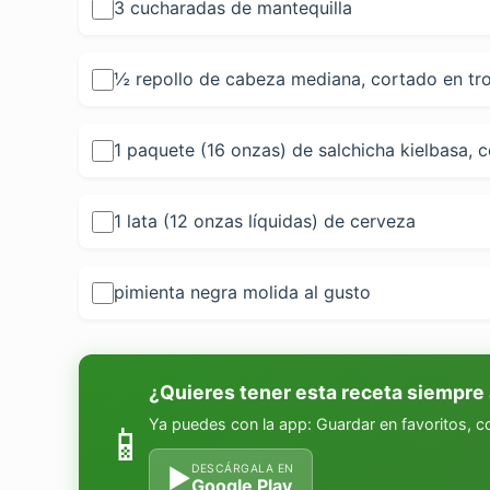
3 cucharadas de mantequilla
½ repollo de cabeza mediana, cortado en tr
1 paquete (16 onzas) de salchicha kielbasa, 
1 lata (12 onzas líquidas) de cerveza
pimienta negra molida al gusto
¿Quieres tener esta receta siempre
Ya puedes con la app: Guardar en favoritos, 
📱
DESCÁRGALA EN
▶
Google Play