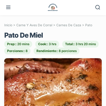
Inicio
>
Carne Y Aves De Corral
>
Carnes De Caza
>
Pato
Pato De Miel
Prep::
20 mins
Cook::
3 hrs
Total::
3 hrs 20 mins
Porciones::
8
Rendimiento::
8 porciones