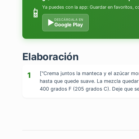
Ya puedes con la app: Guardar en favoritos, 
📱
DESCÁRGALA EN
▶
Google Play
Elaboración
["Crema juntos la manteca y el azúcar mor
1
hasta que quede suave. La mezcla quedará
400 grados F (205 grados C). Deje que se e