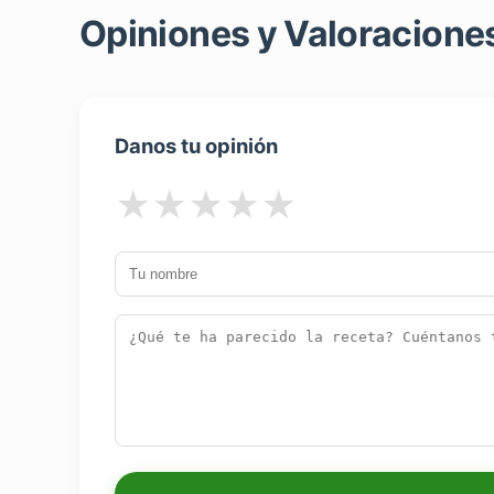
Opiniones y Valoraciones
Danos tu opinión
★
★
★
★
★