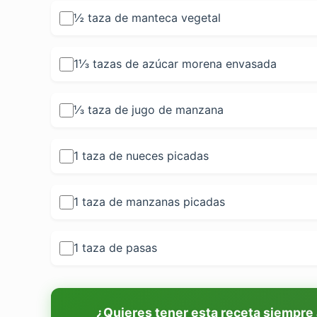
½ taza de manteca vegetal
1⅓ tazas de azúcar morena envasada
⅓ taza de jugo de manzana
1 taza de nueces picadas
1 taza de manzanas picadas
1 taza de pasas
¿Quieres tener esta receta siempre