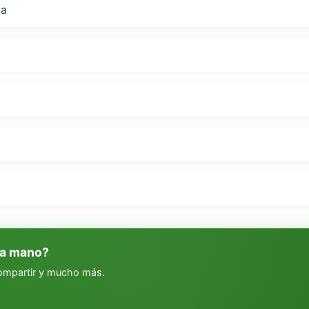
da
 a mano?
compartir y mucho más.