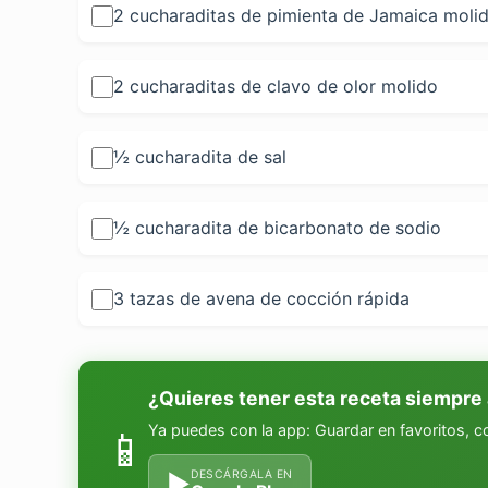
2 cucharaditas de pimienta de Jamaica moli
2 cucharaditas de clavo de olor molido
½ cucharadita de sal
½ cucharadita de bicarbonato de sodio
3 tazas de avena de cocción rápida
¿Quieres tener esta receta siempre
Ya puedes con la app: Guardar en favoritos, 
📱
DESCÁRGALA EN
▶