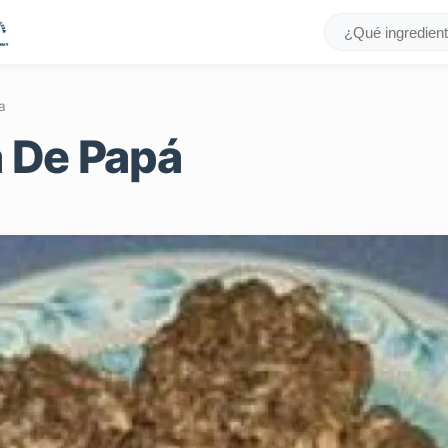
a
a De Papá