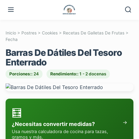
Inicio
>
Postres
>
Cookies
>
Recetas De Galletas De Frutas
>
Fecha
Barras De Dátiles Del Tesoro
Enterrado
Porciones::
24
Rendimiento::
1 - 2 docenas
🧮
→
¿Necesitas convertir medidas?
Usa nuestra calculadora de cocina para tazas,
gramos y más.