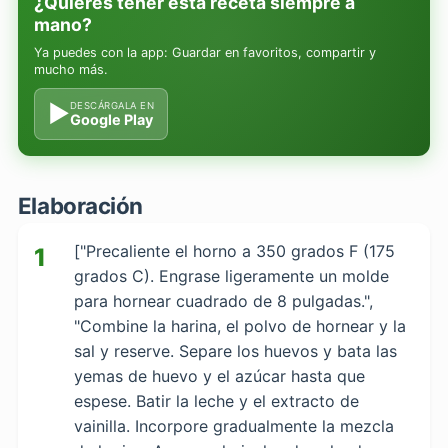
¿Quieres tener esta receta siempre a
mano?
Ya puedes con la app: Guardar en favoritos, compartir y
mucho más.
▶
DESCÁRGALA EN
Google Play
Elaboración
["Precaliente el horno a 350 grados F (175
1
grados C). Engrase ligeramente un molde
para hornear cuadrado de 8 pulgadas.",
"Combine la harina, el polvo de hornear y la
sal y reserve. Separe los huevos y bata las
yemas de huevo y el azúcar hasta que
espese. Batir la leche y el extracto de
vainilla. Incorpore gradualmente la mezcla