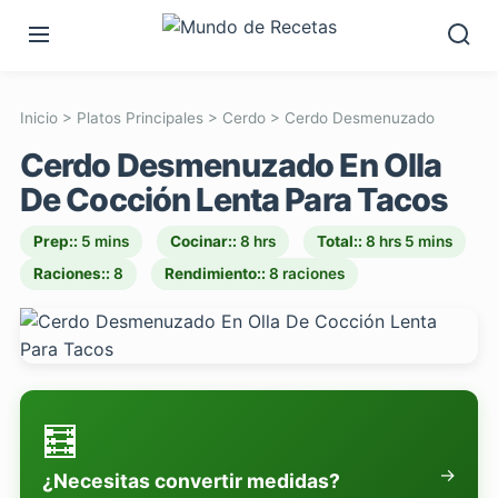
Inicio
>
Platos Principales
>
Cerdo
>
Cerdo Desmenuzado
Cerdo Desmenuzado En Olla
De Cocción Lenta Para Tacos
Prep::
5 mins
Cocinar::
8 hrs
Total::
8 hrs 5 mins
Raciones::
8
Rendimiento::
8 raciones
🧮
→
¿Necesitas convertir medidas?