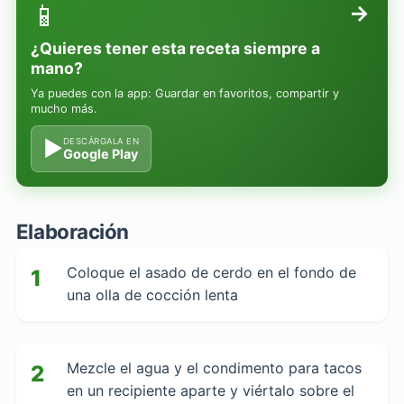
📱
→
¿Quieres tener esta receta siempre a
mano?
Ya puedes con la app: Guardar en favoritos, compartir y
mucho más.
▶
DESCÁRGALA EN
Google Play
Elaboración
Coloque el asado de cerdo en el fondo de
1
una olla de cocción lenta
Mezcle el agua y el condimento para tacos
2
en un recipiente aparte y viértalo sobre el