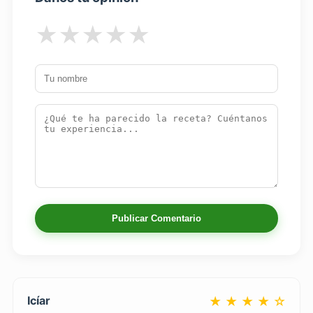
★
★
★
★
★
Publicar Comentario
Icíar
★ ★ ★ ★ ☆