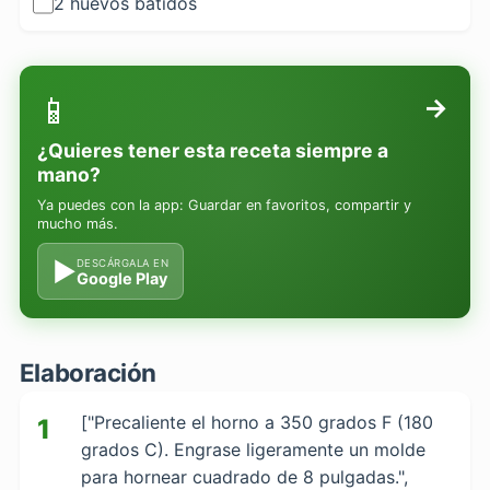
2 huevos batidos
📱
→
¿Quieres tener esta receta siempre a
mano?
Ya puedes con la app: Guardar en favoritos, compartir y
mucho más.
▶
DESCÁRGALA EN
Google Play
Elaboración
["Precaliente el horno a 350 grados F (180
1
grados C). Engrase ligeramente un molde
para hornear cuadrado de 8 pulgadas.",