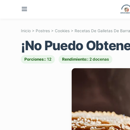
Inicio
>
Postres
>
Cookies
>
Recetas De Galletas De Barr
¡No Puedo Obtener
Porciones::
12
Rendimiento::
2 docenas