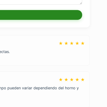
★ ★ ★ ★ ★
ectas.
★ ★ ★ ★ ★
empo pueden variar dependiendo del horno y