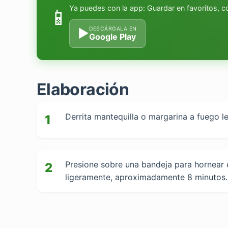
Ya puedes con la app: Guardar en favoritos, 
📱
DESCÁRGALA EN
▶
Google Play
Elaboración
Derrita mantequilla o margarina a fuego l
1
Presione sobre una bandeja para hornear 
2
ligeramente, aproximadamente 8 minutos. 