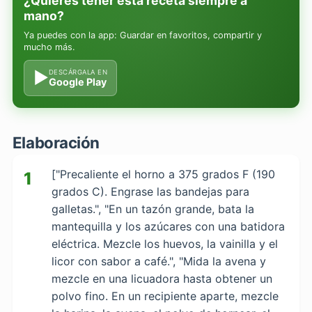
¿Quieres tener esta receta siempre a
mano?
Ya puedes con la app: Guardar en favoritos, compartir y
mucho más.
▶
DESCÁRGALA EN
Google Play
Elaboración
["Precaliente el horno a 375 grados F (190
1
grados C). Engrase las bandejas para
galletas.", "En un tazón grande, bata la
mantequilla y los azúcares con una batidora
eléctrica. Mezcle los huevos, la vainilla y el
licor con sabor a café.", "Mida la avena y
mezcle en una licuadora hasta obtener un
polvo fino. En un recipiente aparte, mezcle