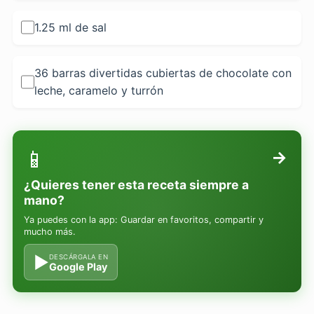
1.25 ml de sal
36 barras divertidas cubiertas de chocolate con
leche, caramelo y turrón
📱
→
¿Quieres tener esta receta siempre a
mano?
Ya puedes con la app: Guardar en favoritos, compartir y
mucho más.
▶
DESCÁRGALA EN
Google Play