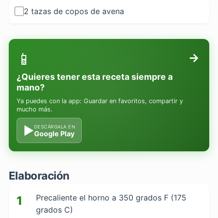
2 tazas de copos de avena
📱
→
¿Quieres tener esta receta siempre a
mano?
Ya puedes con la app: Guardar en favoritos, compartir y
mucho más.
▶
DESCÁRGALA EN
Google Play
Elaboración
Precaliente el horno a 350 grados F (175
1
grados C)