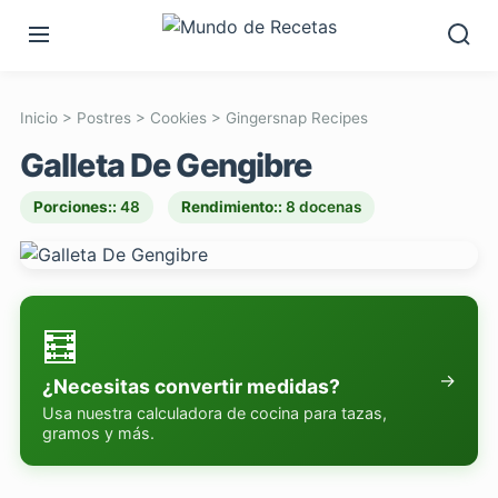
Inicio
>
Postres
>
Cookies
>
Gingersnap Recipes
Galleta De Gengibre
Porciones::
48
Rendimiento::
8 docenas
🧮
→
¿Necesitas convertir medidas?
Usa nuestra calculadora de cocina para tazas,
gramos y más.