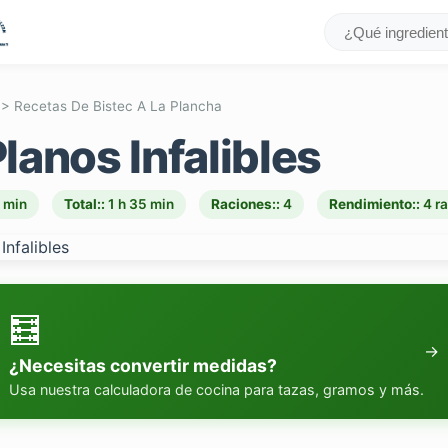
>
Recetas De Bistec A La Plancha
Planos Infalibles
5 min
Total::
1 h 35 min
Raciones::
4
Rendimiento::
4 r
🧮
→
¿Necesitas convertir medidas?
Usa nuestra calculadora de cocina para tazas, gramos y más.