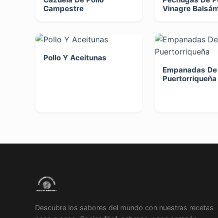
Campestre
Vinagre Balsám
Pollo Y Aceitunas
Empanadas De
Puertorriqueña
Descubre los sabores del mundo con nuestras recetas