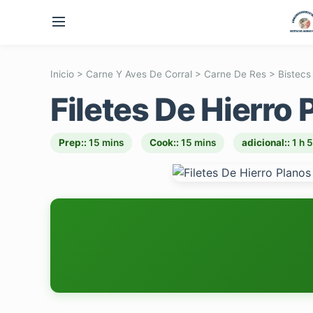
Inicio
>
Carne Y Aves De Corral
>
Carne De Res
>
Bistecs
Filetes De Hierro 
Prep::
15 mins
Cook::
15 mins
adicional::
1 h 