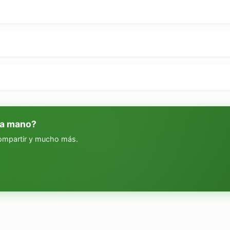
 a mano?
compartir y mucho más.