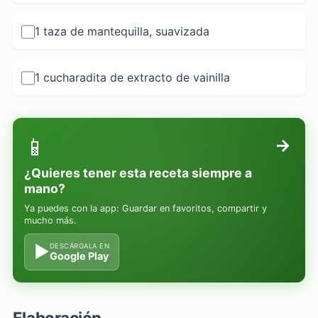
1 taza de mantequilla, suavizada
1 cucharadita de extracto de vainilla
📱
→
¿Quieres tener esta receta siempre a
mano?
Ya puedes con la app: Guardar en favoritos, compartir y
mucho más.
▶
DESCÁRGALA EN
Google Play
Elaboración