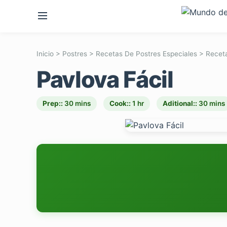
Inicio
>
Postres
>
Recetas De Postres Especiales
>
Recet
Pavlova Fácil
Prep::
30 mins
Cook::
1 hr
Aditional::
30 mins