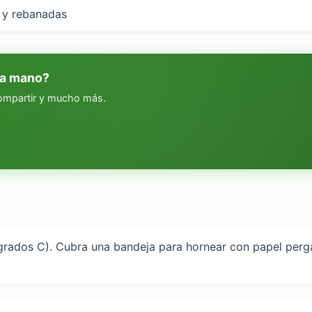
s y rebanadas
 a mano?
compartir y mucho más.
 grados C). Cubra una bandeja para hornear con papel perga