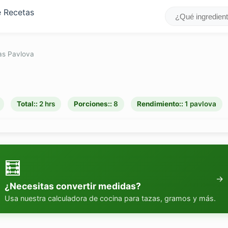
as Pavlova
Total::
2 hrs
Porciones::
8
Rendimiento::
1 pavlova
🧮
→
¿Necesitas convertir medidas?
Usa nuestra calculadora de cocina para tazas, gramos y más.