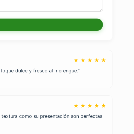
★ ★ ★ ★ ★
n toque dulce y fresco al merengue."
★ ★ ★ ★ ★
su textura como su presentación son perfectas