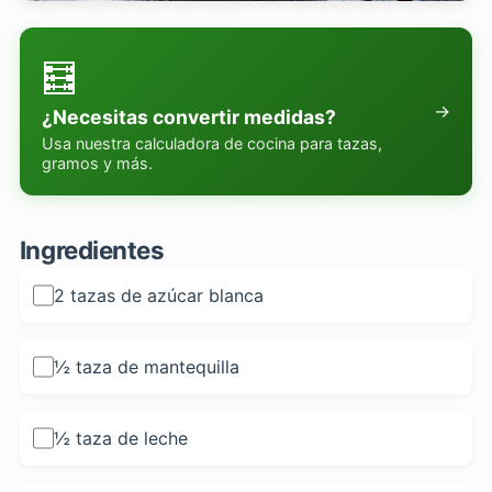
🧮
→
¿Necesitas convertir medidas?
Usa nuestra calculadora de cocina para tazas,
gramos y más.
Ingredientes
2 tazas de azúcar blanca
½ taza de mantequilla
½ taza de leche