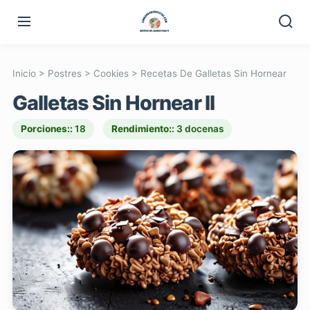
Inicio
>
Postres
>
Cookies
>
Recetas De Galletas Sin Hornear
Galletas Sin Hornear II
Porciones::
18
Rendimiento::
3 docenas