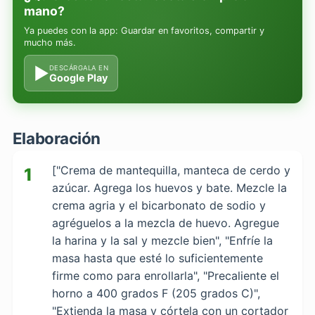
mano?
Ya puedes con la app: Guardar en favoritos, compartir y
mucho más.
▶
DESCÁRGALA EN
Google Play
Elaboración
["Crema de mantequilla, manteca de cerdo y
1
azúcar. Agrega los huevos y bate. Mezcle la
crema agria y el bicarbonato de sodio y
agréguelos a la mezcla de huevo. Agregue
la harina y la sal y mezcle bien", "Enfríe la
masa hasta que esté lo suficientemente
firme como para enrollarla", "Precaliente el
horno a 400 grados F (205 grados C)",
"Extienda la masa y córtela con un cortador