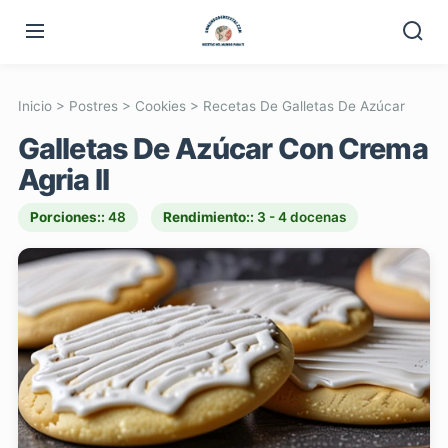
Inicio
>
Postres
>
Cookies
>
Recetas De Galletas De Azúcar
Galletas De Azúcar Con Crema
Agria II
Porciones::
48
Rendimiento::
3 - 4 docenas