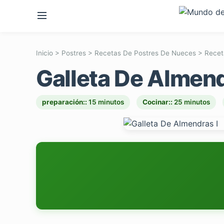
Inicio
>
Postres
>
Recetas De Postres De Nueces
>
Recet
Galleta De Almend
preparación::
15 minutos
Cocinar::
25 minutos