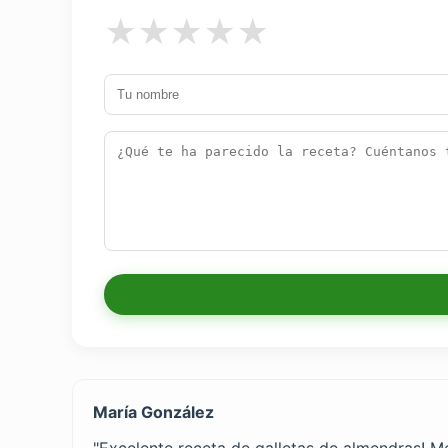
★
★
★
★
★
María González
"Excelente receta de galletas de almendras! Me