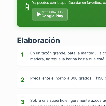
Ya puedes con la app: Guardar en favoritos, 
📱
DESCÁRGALA EN
▶
Google Play
Elaboración
En un tazón grande, bata la mantequilla 
1
madera, agregue la harina hasta que esté 
Precaliente el horno a 300 grados F (150 
2
Sobre una superficie ligeramente azucarad
3