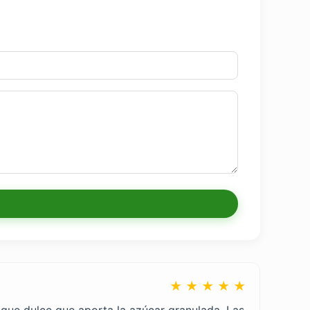
★ ★ ★ ★ ★
toque dulce que aporta la azúcar granulada. Las