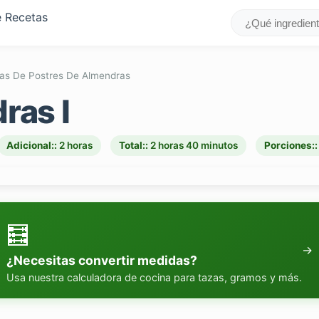
as De Postres De Almendras
ras I
Adicional::
2 horas
Total::
2 horas 40 minutos
Porciones:
🧮
→
¿Necesitas convertir medidas?
Usa nuestra calculadora de cocina para tazas, gramos y más.