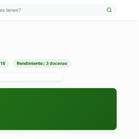
:
18
Rendimiento::
3 docenas