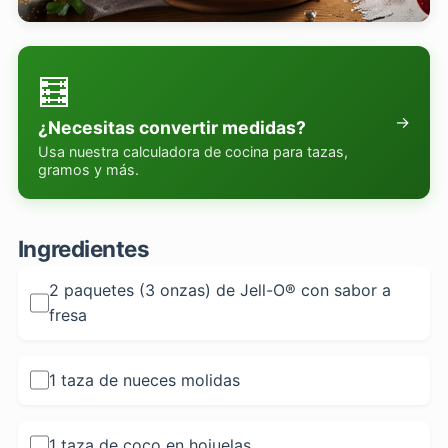
🧮
→
¿Necesitas convertir medidas?
Usa nuestra calculadora de cocina para tazas,
gramos y más.
Ingredientes
2 paquetes (3 onzas) de Jell-O® con sabor a
fresa
1 taza de nueces molidas
1 taza de coco en hojuelas