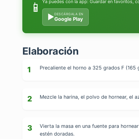
Ya puedes con la app: Guardar en favoritos, 
📱
DESCÁRGALA EN
▶
Google Play
Elaboración
Precaliente el horno a 325 grados F (165 
1
Mezcle la harina, el polvo de hornear, el a
2
Vierta la masa en una fuente para hornear
3
estén doradas.