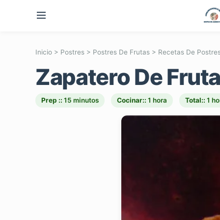
Inicio
>
Postres
>
Postres De Frutas
>
Recetas De Postre
Zapatero De Fruta
Prep ::
15 minutos
Cocinar::
1 hora
Total::
1 ho