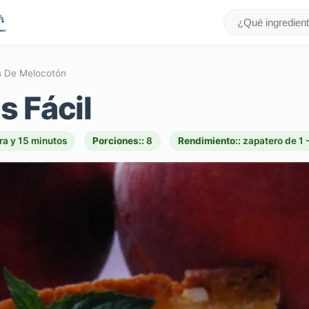
s De Melocotón
s Fácil
ra y 15 minutos
Porciones::
8
Rendimiento::
zapatero de 1 