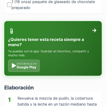
1 (16 onza) paquete de glaseado de chocolate
preparado
📱
→
¿Quieres tener esta receta siempre a
mano?
Ya puedes con la app: Guardar en favoritos, compartir y
mucho más.
▶
DESCÁRGALA EN
Google Play
Elaboración
Revuelva la mezcla de pudín, la cobertura
1
batida y la leche en un tazón mediano hasta