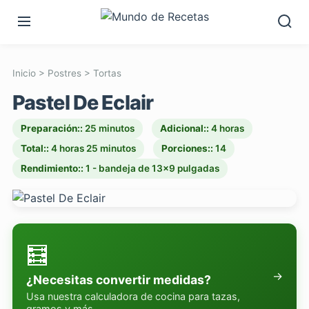
Inicio
>
Postres
>
Tortas
Pastel De Eclair
Preparación::
25 minutos
Adicional::
4 horas
Total::
4 horas 25 minutos
Porciones::
14
Rendimiento::
1 - bandeja de 13x9 pulgadas
🧮
→
¿Necesitas convertir medidas?
Usa nuestra calculadora de cocina para tazas,
gramos y más.