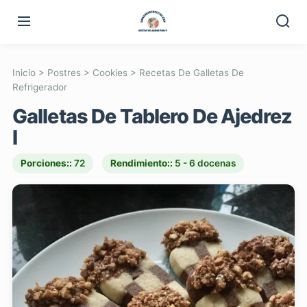
Inicio
>
Postres
>
Cookies
>
Recetas De Galletas De
Refrigerador
Galletas De Tablero De Ajedrez
I
Porciones::
72
Rendimiento::
5 - 6 docenas