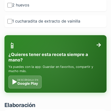
2 huevos
1 cucharadita de extracto de vainilla
📱
→
¿Quieres tener esta receta siempre a
mano?
Ya puedes con la app: Guardar en favoritos, compartir y
mucho más.
▶
DESCÁRGALA EN
Google Play
Elaboración