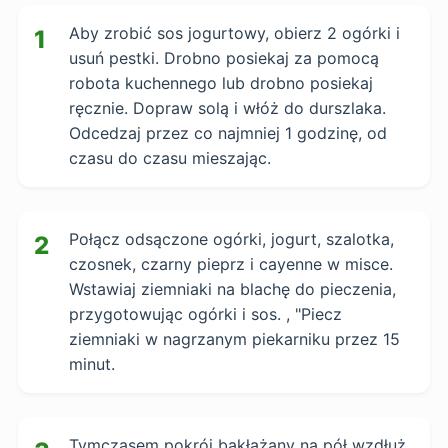
Aby zrobić sos jogurtowy, obierz 2 ogórki i
1
usuń pestki. Drobno posiekaj za pomocą
robota kuchennego lub drobno posiekaj
ręcznie. Dopraw solą i włóż do durszlaka.
Odcedzaj przez co najmniej 1 godzinę, od
czasu do czasu mieszając.
Połącz odsączone ogórki, jogurt, szalotka,
2
czosnek, czarny pieprz i cayenne w misce.
Wstawiaj ziemniaki na blachę do pieczenia,
przygotowując ogórki i sos. , "Piecz
ziemniaki w nagrzanym piekarniku przez 15
minut.
Tymczasem pokrój bakłażany na pół wzdłuż