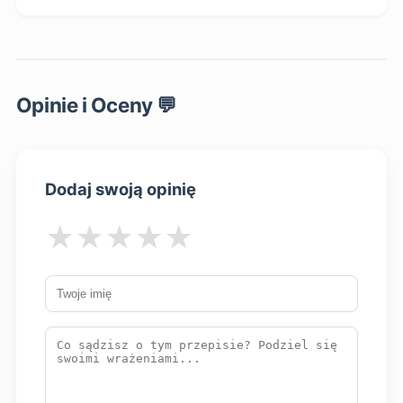
Opinie i Oceny 💬
Dodaj swoją opinię
★
★
★
★
★