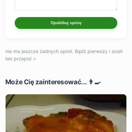
Opublikuj opinię
nie ma jeszcze żadnych opinii. Bądź pierwszy i oceń
ten przepis! ⭐
Może Cię zainteresować... 👨‍🍳