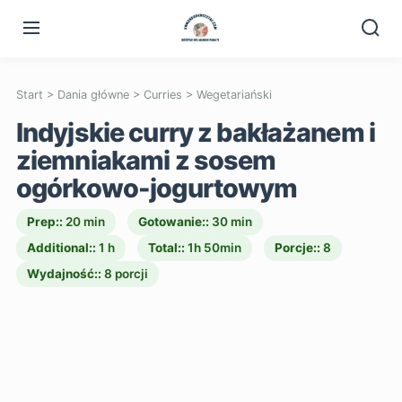
Start
>
Dania główne
>
Curries
>
Wegetariański
Indyjskie curry z bakłażanem i
ziemniakami z sosem
ogórkowo-jogurtowym
Prep::
20 min
Gotowanie::
30 min
Additional::
1 h
Total::
1h 50min
Porcje::
8
Wydajność::
8 porcji