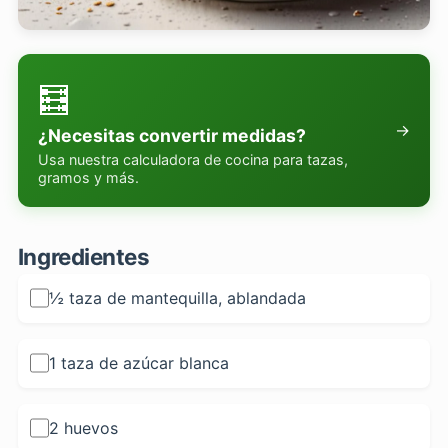
🧮
→
¿Necesitas convertir medidas?
Usa nuestra calculadora de cocina para tazas,
gramos y más.
Ingredientes
½ taza de mantequilla, ablandada
1 taza de azúcar blanca
2 huevos