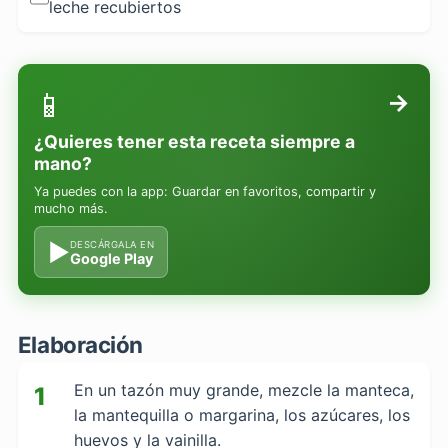
leche recubiertos
📱
→
¿Quieres tener esta receta siempre a
mano?
Ya puedes con la app: Guardar en favoritos, compartir y
mucho más.
▶
DESCÁRGALA EN
Google Play
Elaboración
En un tazón muy grande, mezcle la manteca,
1
la mantequilla o margarina, los azúcares, los
huevos y la vainilla.