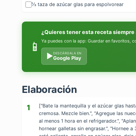
⅓ taza de azúcar glas para espolvorear
¿Quieres tener esta receta siempre
Ya puedes con la app: Guardar en favoritos, 
📱
DESCÁRGALA EN
▶
Google Play
Elaboración
["Bate la mantequilla y el azúcar glas has
1
cremosa. Mezcle bien.", "Agregue las nuec
al menos 1 hora en el refrigerador.", "Ap
hornear galletas sin engrasar.", "Hornee 