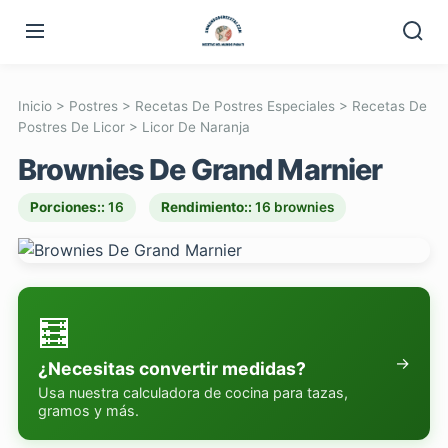
Inicio
>
Postres
>
Recetas De Postres Especiales
>
Recetas De
Postres De Licor
>
Licor De Naranja
Brownies De Grand Marnier
Porciones::
16
Rendimiento::
16 brownies
🧮
→
¿Necesitas convertir medidas?
Usa nuestra calculadora de cocina para tazas,
gramos y más.