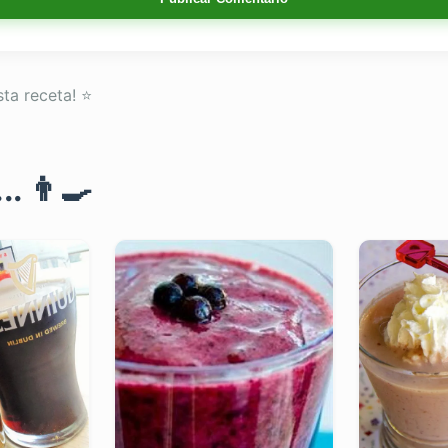
sta receta! ⭐
. 👨‍🍳