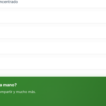
oncentrado
 a mano?
compartir y mucho más.