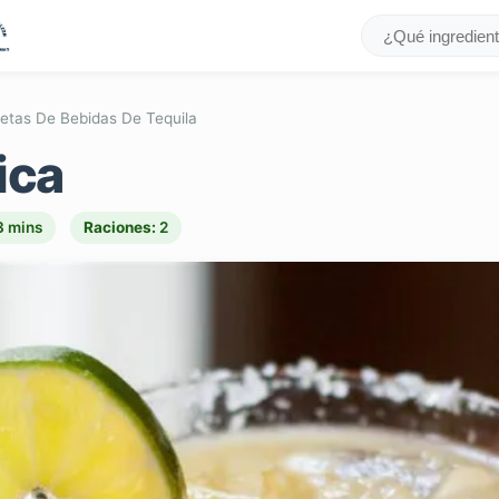
etas De Bebidas De Tequila
ica
3 mins
Raciones:
2