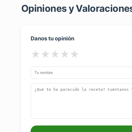
Opiniones y Valoraciones
Danos tu opinión
★
★
★
★
★